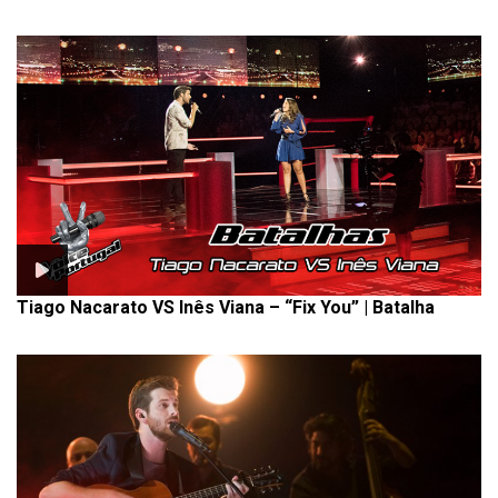
Tiago Nacarato VS Inês Viana – “Fix You” | Batalha