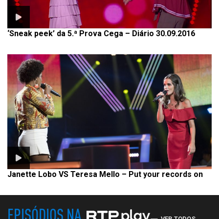
‘Sneak peek’ da 5.ª Prova Cega – Diário 30.09.2016
Janette Lobo VS Teresa Mello – Put your records on
EPISÓDIOS NA
VER TODOS