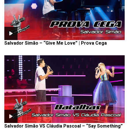
Salvador Simão – “Give Me Love” | Prova Cega
Salvador Simão VS Cláudia Pascoal – “Say Something”