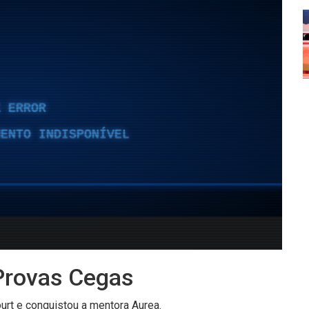
 Provas Cegas
urt e conquistou a mentora Aurea.