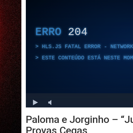
Paloma e Jorginho – “Ju
Provas Cegas