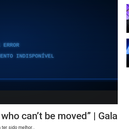
who can’t be moved” | Gala
a ter sido melhor…