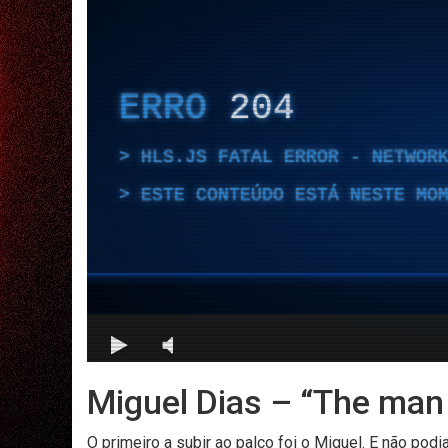
Miguel Dias – “The man 
O primeiro a subir ao palco foi o Miguel. E não podi