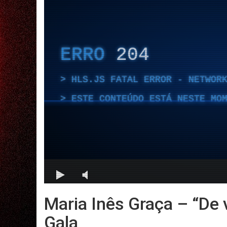
Maria Inês Graça – “De 
Gala