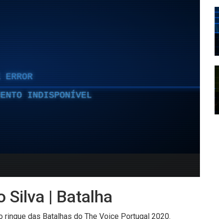
 Silva | Batalha
no ringue das Batalhas do The Voice Portugal 2020.