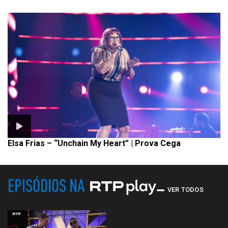
Elsa Frias – “Unchain My Heart” | Prova Cega
EPISÓDIOS NA
VER TODOS