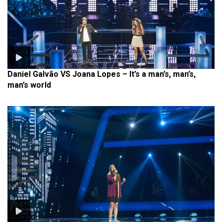
Daniel Galvão VS Joana Lopes – It’s a man’s, man’s,
man’s world