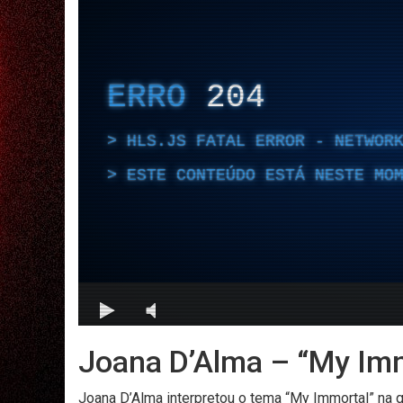
Joana D’Alma – “My Imm
Joana D’Alma interpretou o tema “My Immortal” na 