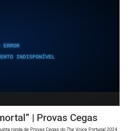
ortal” | Provas Cegas
quinta ronda de Provas Cegas do The Voice Portugal 2024.