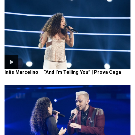
Inês Marcelino – “And I’m Telling You” | Prova Cega