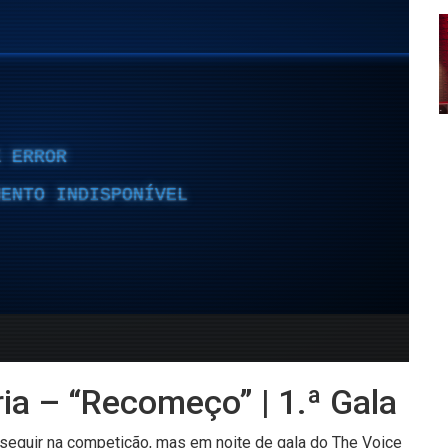
ia – “Recomeço” | 1.ª Gala
 seguir na competição, mas em noite de gala do The Voice