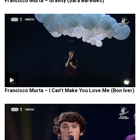
Francisco Murta – Gravity (Sara Bareilles)
Francisco Murta – I Can’t Make You Love Me (Bon Iver)