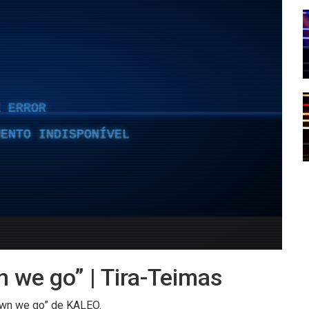
 we go” | Tira-Teimas
own we go” de KALEO.