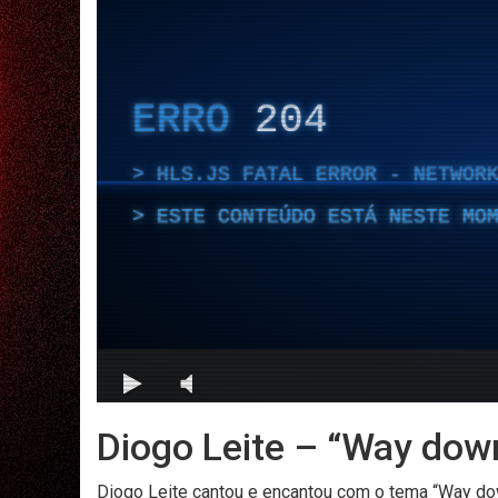
Diogo Leite – “Way down
Diogo Leite cantou e encantou com o tema “Way d