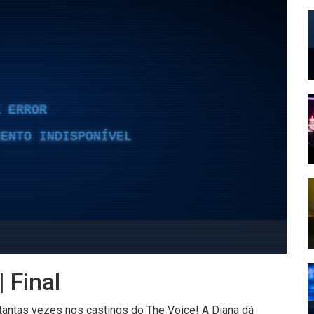
 Final
antas vezes nos castings do The Voice! A Diana dá