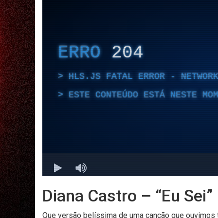
Diana Castro – “Eu Sei” |
Que versão belíssima de uma canção que ouvimos t