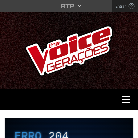
Saltar para o conteúdo principal
Entrar
Toggle 
THE VOICE PORTUGAL