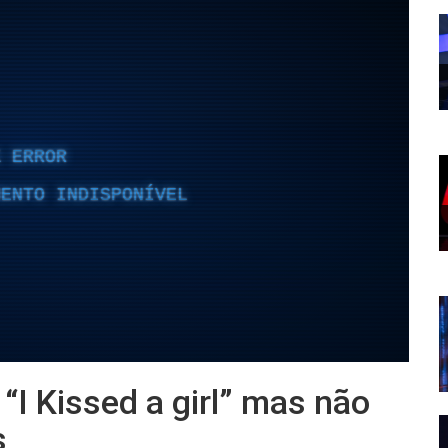
“I Kissed a girl” mas não
s