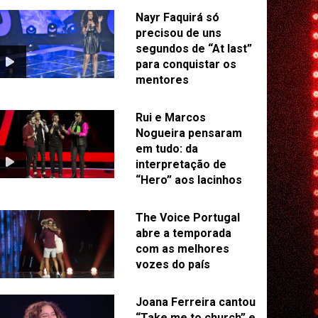
Nayr Faquirá só
precisou de uns
segundos de “At last”
para conquistar os
mentores
Rui e Marcos
Nogueira pensaram
em tudo: da
interpretação de
“Hero” aos lacinhos
The Voice Portugal
abre a temporada
com as melhores
vozes do país
Joana Ferreira cantou
“Take me to church” e