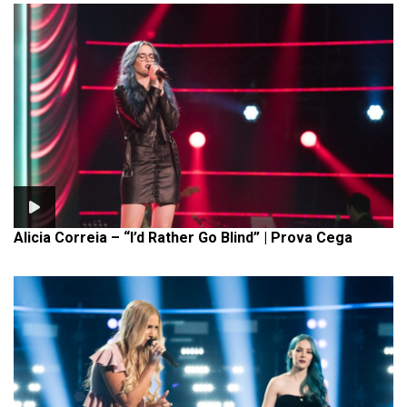
Alicia Correia – “I’d Rather Go Blind” | Prova Cega