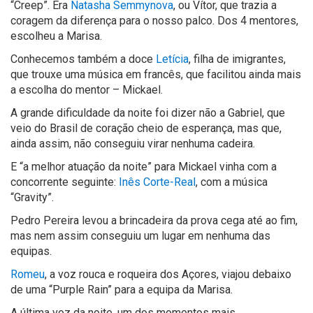
“Creep”. Era
Natasha Semmynova
, ou Vítor, que trazia a
coragem da diferença para o nosso palco. Dos 4 mentores,
escolheu a Marisa.
Conhecemos também a doce
Letícia
, filha de imigrantes,
que trouxe uma música em francês, que facilitou ainda mais
a escolha do mentor – Mickael.
A grande dificuldade da noite foi dizer não a Gabriel, que
veio do Brasil de coração cheio de esperança, mas que,
ainda assim, não conseguiu virar nenhuma cadeira.
E “a melhor atuação da noite” para Mickael vinha com a
concorrente seguinte:
Inês Corte-Real
, com a música
“Gravity”.
Pedro Pereira levou a brincadeira da prova cega até ao fim,
mas nem assim conseguiu um lugar em nenhuma das
equipas.
Romeu
, a voz rouca e roqueira dos Açores, viajou debaixo
de uma “Purple Rain” para a equipa da Marisa.
A última voz da noite, um dos momentos mais