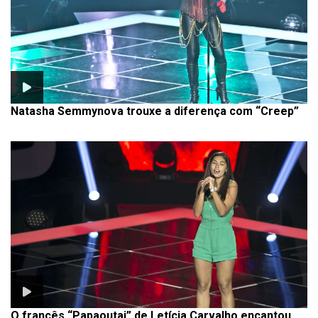
Natasha Semmynova trouxe a diferença com “Creep”
O francês “Papaoutai” de Letícia Carvalho encantou