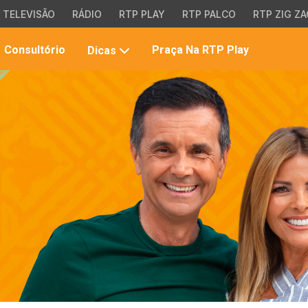
TELEVISÃO
RÁDIO
RTP PLAY
RTP PALCO
RTP ZIG ZA
Pesqui
Consultório
Praça Na RTP Play
Dicas
no
site