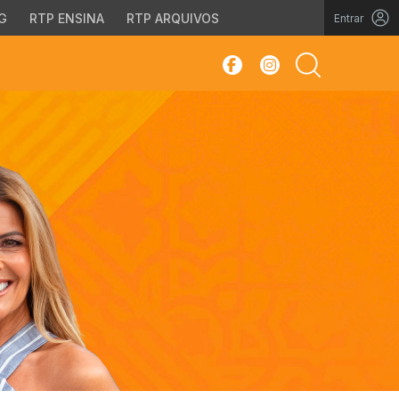
G
RTP ENSINA
RTP ARQUIVOS
Entrar
sar