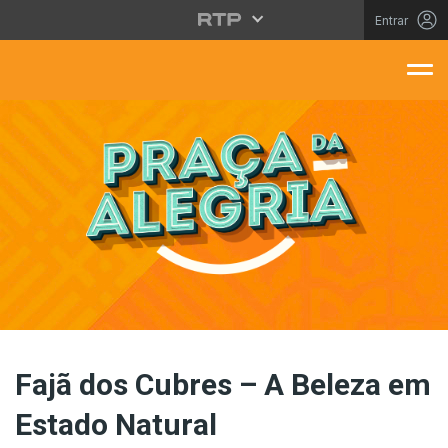
Saltar para o conteúdo principal
Entrar
aça Da Alegria
Fajã dos Cubres – A Beleza em
Estado Natural