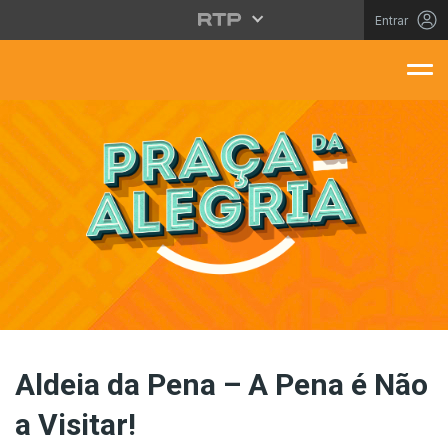
Saltar para o conteúdo principal
Entrar
aça Da Alegria
Aldeia da Pena – A Pena é Não
a Visitar!