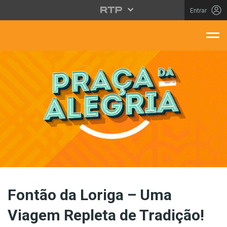
Saltar para o conteúdo principal
Entrar
aça Da Alegria
Fontão da Loriga – Uma
Viagem Repleta de Tradição!