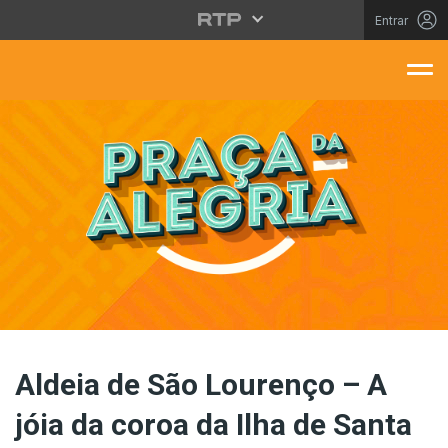
Saltar para o conteúdo principal
Entrar
aça Da Alegria
Aldeia de São Lourenço – A
jóia da coroa da Ilha de Santa