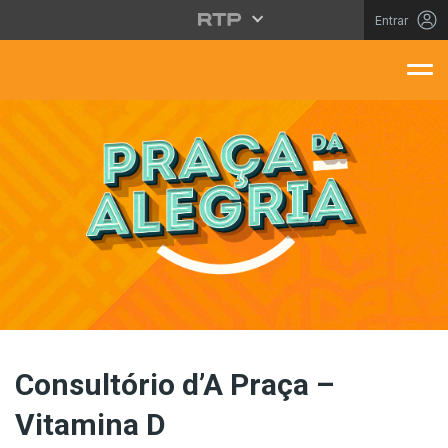
Saltar para o conteúdo principal
Entrar
aça Da Alegria
Consultório d’A Praça –
Vitamina D