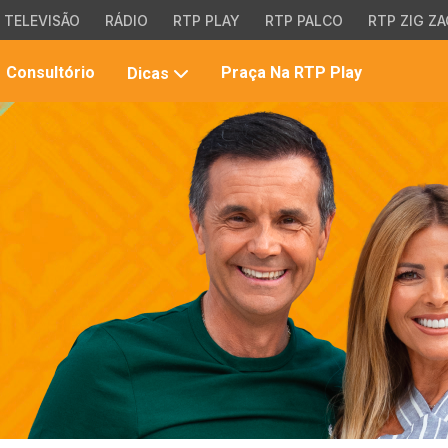
TELEVISÃO
RÁDIO
RTP PLAY
RTP PALCO
RTP ZIG ZA
Pesqui
Consultório
Praça Na RTP Play
Dicas
no
site