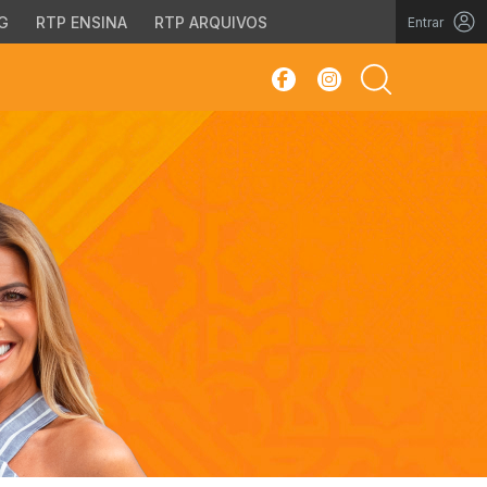
G
RTP ENSINA
RTP ARQUIVOS
Entrar
sar