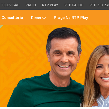
TELEVISÃO
RÁDIO
RTP PLAY
RTP PALCO
RTP ZIG ZA
Pesqui
Consultório
Praça Na RTP Play
Dicas
no
site