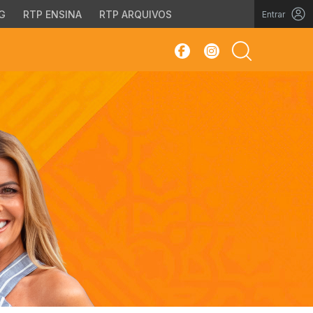
G
RTP ENSINA
RTP ARQUIVOS
Entrar
sar