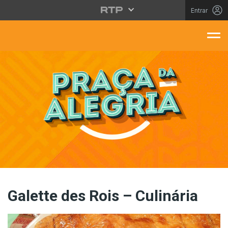
Saltar para o conteúdo principal
Entrar
aça Da Alegria
Galette des Rois – Culinária