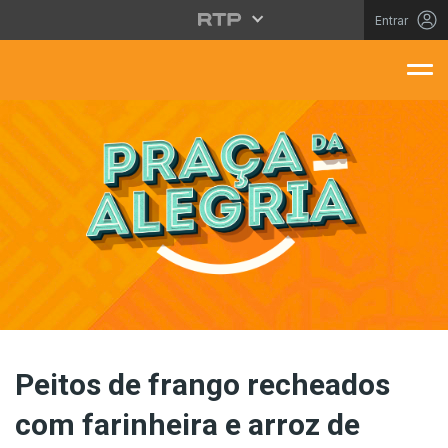
Saltar para o conteúdo principal
Entrar
aça Da Alegria
Peitos de frango recheados
com farinheira e arroz de