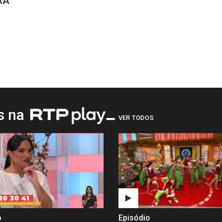
RA
os na
VER TODOS
o
Episódio