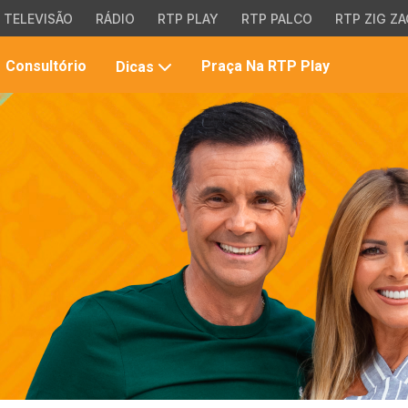
TELEVISÃO
RÁDIO
RTP PLAY
RTP PALCO
RTP ZIG ZA
Pesqui
Consultório
Praça Na RTP Play
Dicas
no
site