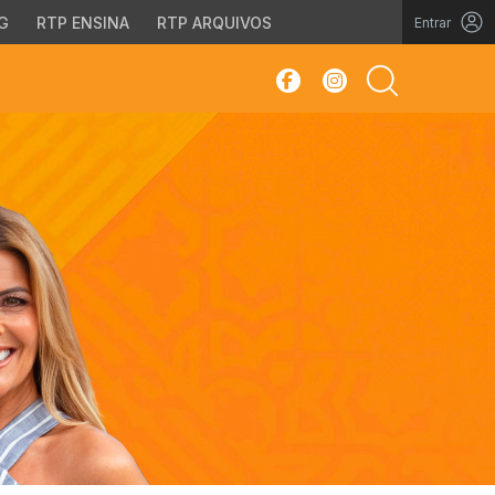
G
RTP ENSINA
RTP ARQUIVOS
Entrar
sar