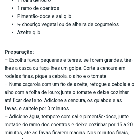
1 folha de louro
1 ramo de coentros
Pimentão-doce e sal q. b.
½ chouriço vegetal ou de alheira de cogumelos
Azeite q. b.
Preparação:
– Escolha favas pequenas e tenras; se forem grandes, tire-
lhes a casca ou faça-lhes um golpe. Corte a cenoura em
rodelas finas, pique a cebola, o alho e o tomate.
– Numa caçarola com um fio de azeite, refogue a cebola e o
alho com a folha de louro; junte o tomate e deixe cozinhar
até ficar desfeito. Adicione a cenoura, os quiabos e as
favas, e salteie por 3 minutos.
– Adicione água, tempere com sal e pimentão-doce, junte
metade do ramo dos coentros e deixe cozinhar por 15 a 20
minutos, até as favas ficarem macias. Nos minutos finais,