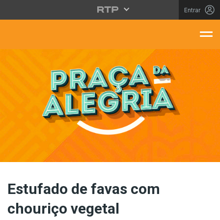
Saltar para o conteúdo principal
Entrar
aça Da Alegria
Estufado de favas com
chouriço vegetal