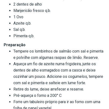
2 dentes de alho
Manjericão fresco q.b.
1 Ovo
Azeite q.b.
Sal q.b.
Pimenta q.b.
Preparação
Tempere os lombinhos de salmão com sal e pimenta
e polvilhe com algumas raspas de limão. Reserve.
Aqueça um fio de azeite numa frigideira, junte os
dentes de alho esmagados com a casca e deixe
cozinhar um pouco. Adicione os cogumelos, tempere
com sal e pimenta e salteie em lume forte.
Retire do lume, deixe arrefecer e reserve.
Pré-aqueça o forno a 200° C
Forre um tabuleiro próprio para ir ao forno com uma
folha de papel vegetal.