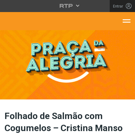
Saltar para o conteúdo principal
Entrar
aça Da Alegria
Folhado de Salmão com
Cogumelos – Cristina Manso