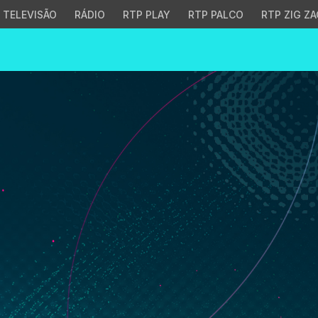
TELEVISÃO
RÁDIO
RTP PLAY
RTP PALCO
RTP ZIG ZA