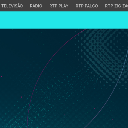
TELEVISÃO
RÁDIO
RTP PLAY
RTP PALCO
RTP ZIG ZA