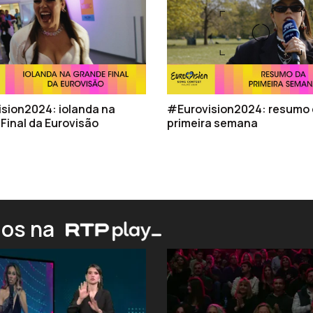
sion2024: iolanda na
#Eurovision2024: resumo
Final da Eurovisão
primeira semana
ios na