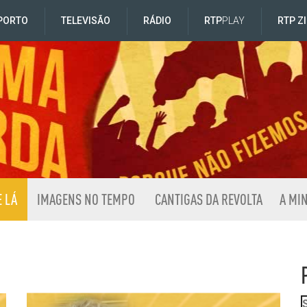
PORTO
TELEVISÃO
RÁDIO
RTP
PLAY
RTP Z
E LÁ
IMAGENS NO TEMPO
CANTIGAS DA REVOLTA
A MI
á da Extrema Esquerda