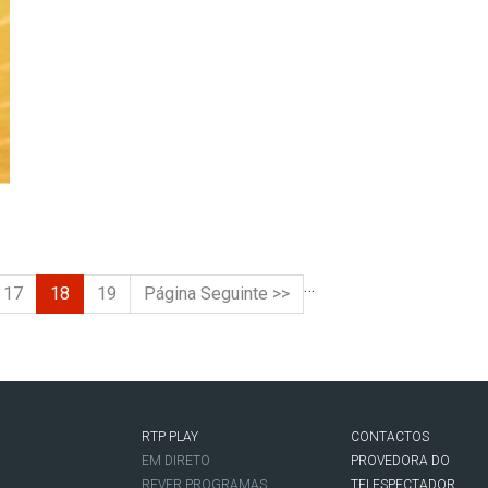
…
17
18
19
Página Seguinte >>
RTP PLAY
CONTACTOS
O
EM DIRETO
PROVEDORA DO
REVER PROGRAMAS
TELESPECTADOR