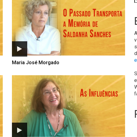
A
v
s
d
e
Maria José Morgado
S
e
W
f