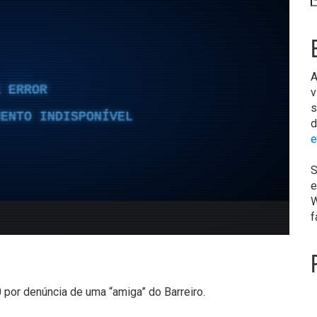
A
v
s
d
e
S
e
W
f
 por denúncia de uma “amiga” do Barreiro.