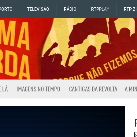
PORTO
TELEVISÃO
RÁDIO
RTP
PLAY
RTP Z
E LÁ
IMAGENS NO TEMPO
CANTIGAS DA REVOLTA
A MI