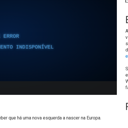
A
v
s
d
e
S
e
W
f
ber que há uma nova esquerda a nascer na Europa.