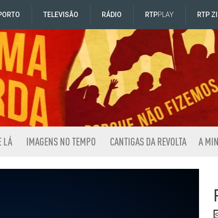
PORTO
TELEVISÃO
RÁDIO
RTP
PLAY
RTP Z
E LÁ
IMAGENS NO TEMPO
CANTIGAS DA REVOLTA
A MI