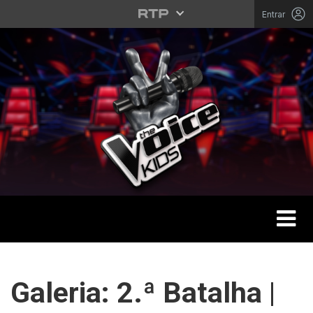
Saltar para o conteúdo principal
Entrar
Toggle 
THE VOICE KIDS
Galeria: 2.ª Batalha |