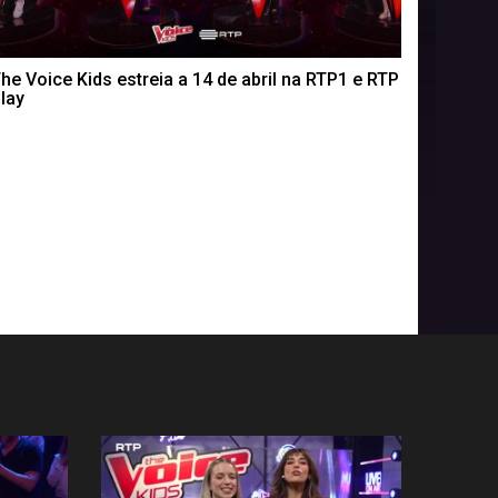
he Voice Kids estreia a 14 de abril na RTP1 e RTP
lay