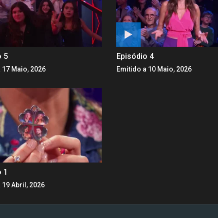
o 5
Episódio 4
 17 Maio, 2026
Emitido a 10 Maio, 2026
o 1
 19 Abril, 2026