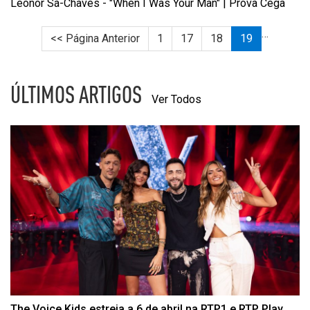
Leonor Sá-Chaves - "When I Was Your Man" | Prova Cega
…
<< Página Anterior
1
17
18
19
ÚLTIMOS ARTIGOS
Ver Todos
The Voice Kids estreia a 6 de abril na RTP1 e RTP Play