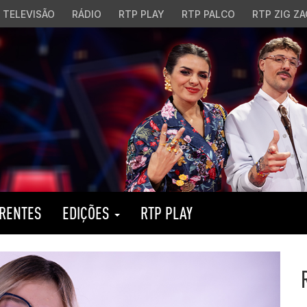
TELEVISÃO
RÁDIO
RTP PLAY
RTP PALCO
RTP ZIG ZA
RENTES
EDIÇÕES
RTP PLAY