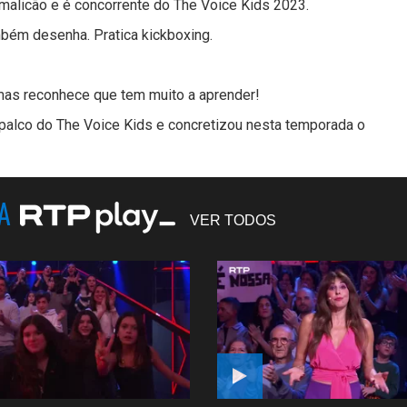
amalicão e é concorrente do The Voice Kids 2023.
mbém desenha. Pratica kickboxing.
a mas reconhece que tem muito a aprender!
alco do The Voice Kids e concretizou nesta temporada o
NA
VER TODOS