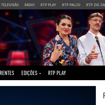
TELEVISÃO
RÁDIO
RTP PLAY
RTP PALCO
RTP ZIG ZA
RENTES
EDIÇÕES
RTP PLAY