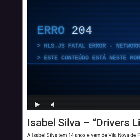
Isabel Silva – “Drivers 
A Isabel Silva tem 14 anos e vem de Vila Nova de F