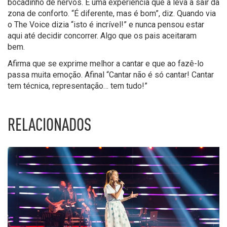
bocadinho de nervos
. É
uma experiência que a leva a
sair da
zona de conforto.
“
É diferente, mas é bom
”, diz.
Quando via
o
The
V
oice
dizia “isto é incrível!”
e n
unca pens
ou
estar
aqui
até decidir concorrer. Algo que os pais aceitaram
bem.
Afirma que se e
xprim
e
melhor a cantar
e que ao fazê-lo
passa
muita emoção.
Afinal
“Cantar não é só cantar!
Cantar
tem técnica, representação… tem tudo!
”
RELACIONADOS