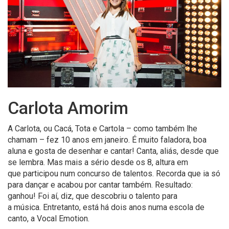
Carlota Amorim
A Carlota, ou
Cacá
,
T
ota e Cartola – como também lhe
chamam – fez 10 anos em janeiro. É muito faladora, boa
aluna e gosta de desenhar e cantar! C
anta
, aliás,
desde que
se lembra.
Mas m
ais a sério desde os 8
, altura em
que
participou n
um concurso de talentos.
Recorda que i
a só
para dançar e
acabou por cantar também. Resul
t
ado:
ganhou!
Foi aí
, diz, que
descobriu o talento
para
a
m
úsica.
Entretanto, está há dois anos
numa escola de
canto
,
a
V
ocal
E
motion
.