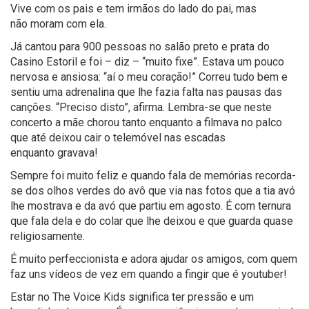
Vive com
os pais e
t
em irmãos do lado do pai, mas
não
moram
com ela.
Já cantou para 900 pessoas
no salão preto e prata
do
Casino Estoril e
foi
– diz –
“
muito fixe
”
. Estava um pouco
nervosa e ansiosa
:
“
aí
o meu coração!
”
Correu tudo bem
e
sentiu uma adrenalina
que
lhe fazia falta nas pausas das
canções. “Preciso disto”, afirma.
Lembra-se que neste
concerto a mãe chorou tanto enquanto a filmava no palco
que até deixou cair o telemóvel nas escadas
enquanto
gravava!
Sempre f
o
i muito feliz
e quando fala de memórias recorda-
se dos olhos verdes do avô que via nas fotos que a tia avó
lhe mostrava e da avó que partiu em
agosto
.
É com ternura
que fala dela e do colar que lhe deixou e que guarda quase
religiosamente.
É muito perfeccionista e adora ajudar os amigos, com quem
faz uns vídeos de vez em quando a fingir que é
youtuber
!
Estar no
The
V
oice
Kids
significa ter pressão e um