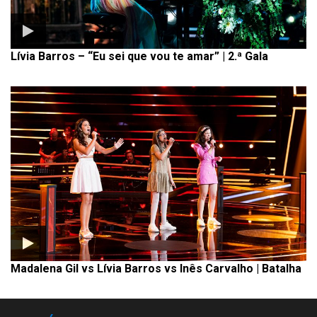
Lívia Barros – “Eu sei que vou te amar” | 2.ª Gala
Madalena Gil vs Lívia Barros vs Inês Carvalho | Batalha