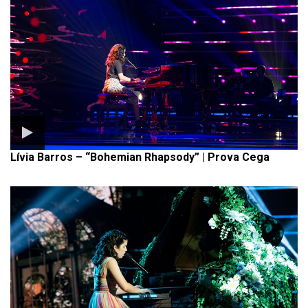
Lívia Barros – “Bohemian Rhapsody” | Prova Cega