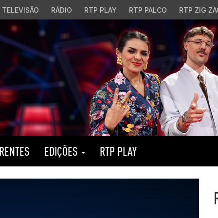
TELEVISÃO
RÁDIO
RTP PLAY
RTP PALCO
RTP ZIG ZA
RENTES
EDIÇÕES
RTP PLAY