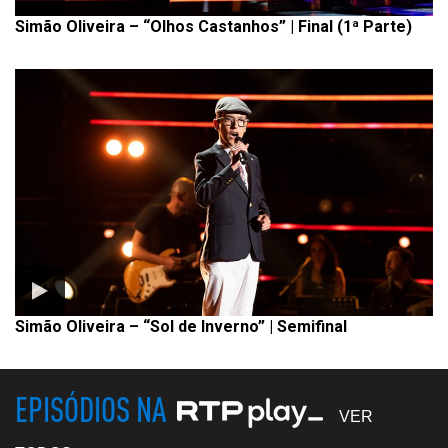
Simão Oliveira – “Olhos Castanhos” | Final (1ª Parte)
Simão Oliveira – “Sol de Inverno” | Semifinal
EPISÓDIOS NA
VER