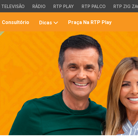
TELEVISÃO
RÁDIO
RTP PLAY
RTP PALCO
RTP ZIG ZA
Pesqui
Consultório
Praça Na RTP Play
Dicas
no
site