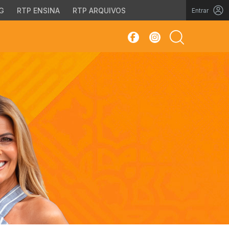
G
RTP ENSINA
RTP ARQUIVOS
Entrar
sar