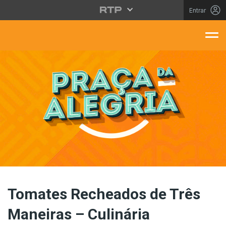
Saltar para o conteúdo principal
Entrar
aça Da Alegria
Tomates Recheados de Três
Maneiras – Culinária