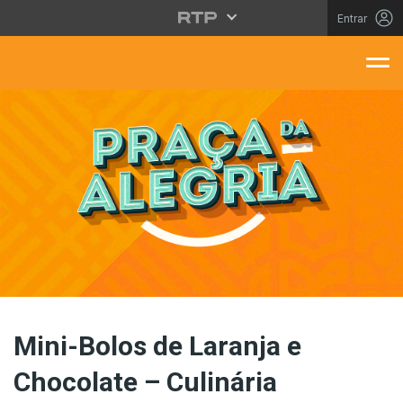
Saltar para o conteúdo principal
Entrar
aça Da Alegria
Mini-Bolos de Laranja e
Chocolate – Culinária